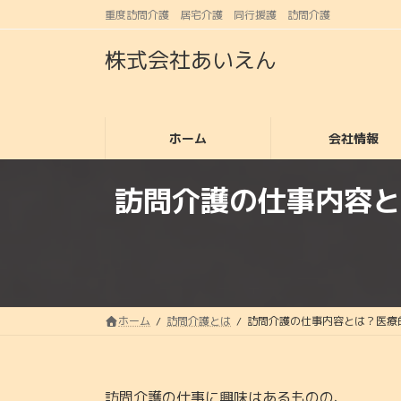
コ
ナ
重度訪問介護 居宅介護 同行援護 訪問介護
ン
ビ
テ
ゲ
株式会社あいえん
ン
ー
ツ
シ
へ
ョ
ス
ン
ホーム
会社情報
キ
に
ッ
移
訪問介護の仕事内容と
プ
動
ホーム
訪問介護とは
訪問介護の仕事内容とは？医療
訪問介護の仕事に興味はあるものの、