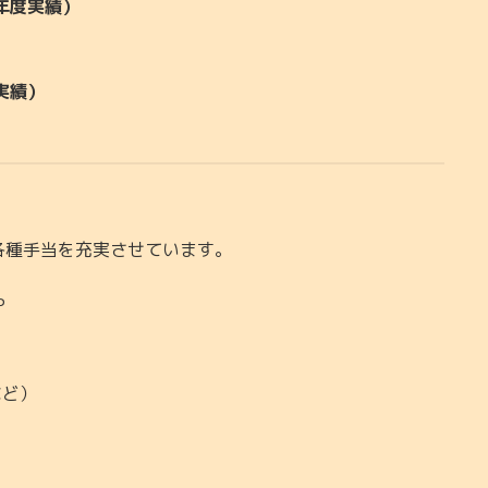
5年度実績）
度実績）
各種手当を充実させています。
P
など）