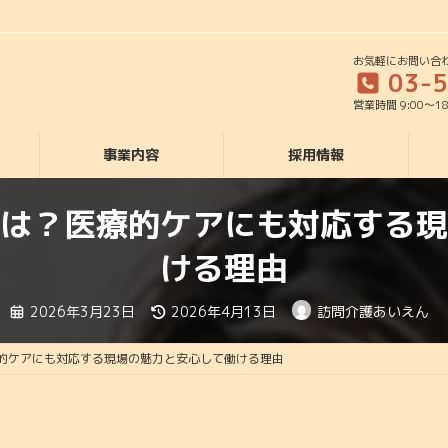
お気軽にお問い合
03-
営業時間 9:00～1
事業内容
採用情報
は？医療的ケアにも対応する現
ける理由
最
2026年3月23日
2026年4月13日
訪問介護あいえん
終
更
新
日
的ケアにも対応する現場の魅力と安心して働ける理由
時
: