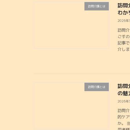
訪問
訪問介護とは
わか
2026年
訪問介
ごすの
記事で
介しま
訪問
訪問介護とは
の魅
2026年
訪問介
的ケア
か。 
用者様