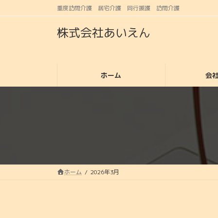
コ
ナ
重度訪問介護 居宅介護 同行援護 訪問介護
ン
ビ
テ
ゲ
株式会社あいえん
ン
ー
ツ
シ
へ
ョ
ス
ン
ホーム
会
キ
に
ッ
移
プ
動
ホーム
2026年3月